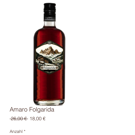
Amaro Folgarida
Standardpreis
Sale-
 26,00 € 
18,00 €
Preis
Anzahl
*